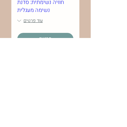
חוויה נשימתית: סדנת
נשימה מעגלית
עוד פרטים
פרטים
iris@konfino.com
0522611790
ראשי